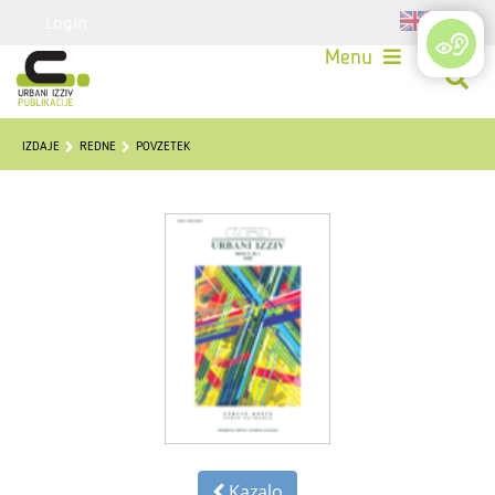
Login
Menu
IZDAJE
REDNE
POVZETEK
Kazalo