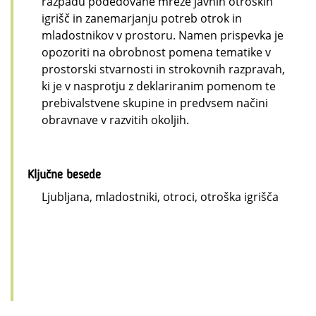
razpadu podedovane mreže javnih otroških
igrišč in zanemarjanju potreb otrok in
mladostnikov v prostoru. Namen prispevka je
opozoriti na obrobnost pomena tematike v
prostorski stvarnosti in strokovnih razpravah,
ki je v nasprotju z deklariranim pomenom te
prebivalstvene skupine in predvsem načini
obravnave v razvitih okoljih.
Ključne besede
Ljubljana, mladostniki, otroci, otroška igrišča