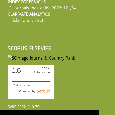
INDEX COPERNICUS
ICI Journals master list 2022: 121,34
CLARIVATE ANALYTICS
Indeksirano v ESCI
SCOPUS ELSEVIER
1.6
2024
CiteScore
82nd percentile
Powered by
SNIP (2021): 0,79
CiteScoreTracker (2022): 1,8