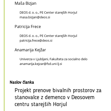
Maša Bizjan
DEOS d. o. o., PE Center starejših Horjul
masa.bizjan@deos.si
Patricija Frece
DEOS d. o. o., PE Center starejših Horjul
patricija.frece@deos.si
Anamarija Kejžar
Univerza v Ljubljani, Fakulteta za socialno delo
anamarija.kejzar@fsd.uni-lj.si
Naslov članka
Projekt prenove bivalnih prostorov za
stanovalce z demenco v Deosovem
centru starejših Horjul