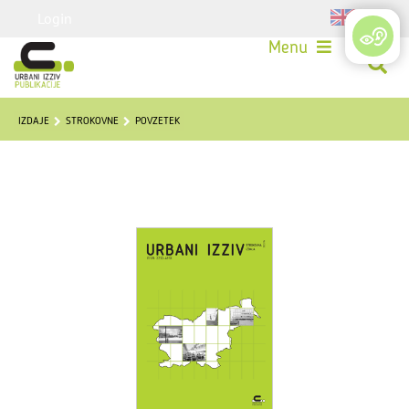
Login
Menu
IZDAJE
STROKOVNE
POVZETEK