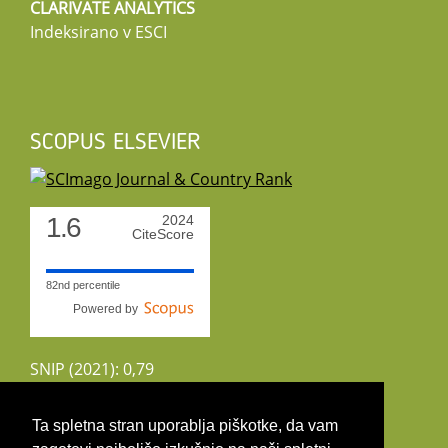
CLARIVATE ANALYTICS
Indeksirano v ESCI
SCOPUS ELSEVIER
1.6
2024
CiteScore
82nd percentile
Powered by
SNIP (2021): 0,79
CiteScoreTracker (2022): 1,8
Ta spletna stran uporablja piškotke, da vam