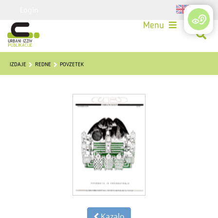
Login
Menu
IZDAJE
REDNE
POVZETEK
Kazalo