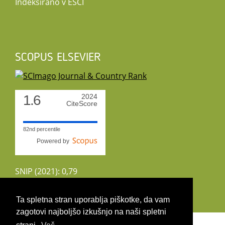
Indeksirano v ESCI
SCOPUS ELSEVIER
1.6
2024
CiteScore
82nd percentile
Powered by
SNIP (2021): 0,79
CiteScoreTracker (2022): 1,8
Ta spletna stran uporablja piškotke, da vam
zagotovi najboljšo izkušnjo na naši spletni
Copyright 2026 by UIRS