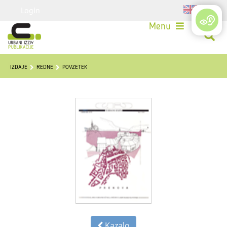
Login
Menu
IZDAJE
REDNE
POVZETEK
Kazalo