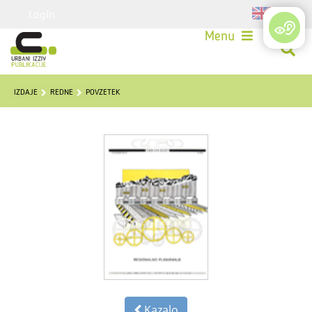
Login
Menu
IZDAJE
REDNE
POVZETEK
Kazalo