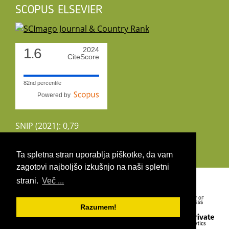
SCOPUS ELSEVIER
1.6
2024
CiteScore
82nd percentile
Powered by
SNIP (2021): 0,79
CiteScoreTracker (2022): 1,8
Ta spletna stran uporablja piškotke, da vam
zagotovi najboljšo izkušnjo na naši spletni
Copyright 2026 by UIRS
strani.
Več ...
Razumem!