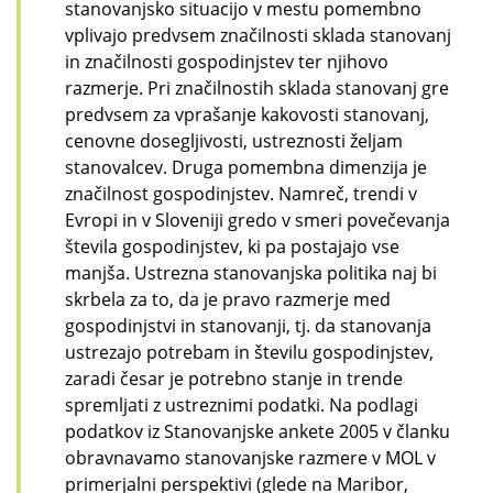
stanovanjsko situacijo v mestu pomembno
vplivajo predvsem značilnosti sklada stanovanj
in značilnosti gospodinjstev ter njihovo
razmerje. Pri značilnostih sklada stanovanj gre
predvsem za vprašanje kakovosti stanovanj,
cenovne dosegljivosti, ustreznosti željam
stanovalcev. Druga pomembna dimenzija je
značilnost gospodinjstev. Namreč, trendi v
Evropi in v Sloveniji gredo v smeri povečevanja
števila gospodinjstev, ki pa postajajo vse
manjša. Ustrezna stanovanjska politika naj bi
skrbela za to, da je pravo razmerje med
gospodinjstvi in stanovanji, tj. da stanovanja
ustrezajo potrebam in številu gospodinjstev,
zaradi česar je potrebno stanje in trende
spremljati z ustreznimi podatki. Na podlagi
podatkov iz Stanovanjske ankete 2005 v članku
obravnavamo stanovanjske razmere v MOL v
primerjalni perspektivi (glede na Maribor,