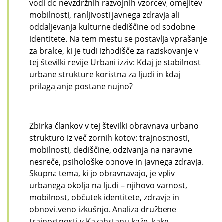
vodi do nevzdržnih razvojnih vzorcev, omejitev
mobilnosti, ranljivosti javnega zdravja ali
oddaljevanja kulturne dediščine od sodobne
identitete. Na tem mestu se postavlja vprašanje
za bralce, ki je tudi izhodišče za raziskovanje v
tej številki revije Urbani izziv: Kdaj je stabilnost
urbane strukture koristna za ljudi in kdaj
prilagajanje postane nujno?
Zbirka člankov v tej številki obravnava urbano
strukturo iz več zornih kotov: trajnostnosti,
mobilnosti, dediščine, odzivanja na naravne
nesreče, psihološke obnove in javnega zdravja.
Skupna tema, ki jo obravnavajo, je vpliv
urbanega okolja na ljudi – njihovo varnost,
mobilnost, občutek identitete, zdravje in
obnovitveno izkušnjo. Analiza družbene
trajnostnosti v Kazahstanu kaže, kako