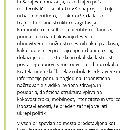
in Sarajevu ponazarja, kako trajen pečat
modernističnih arhitektov še naprej oblikuje
urbano identiteto, in tako kaže, da lahko
trajnost urbane strukture zagotavlja
kontinuiteto in kulturno identiteto. Članek s
poudarkom na oblikovanju lestvice
obnovitvene zmožnosti mestnih okolij razkriva,
kako ljudje interpretirajo tipe urbanih okolij, in
dokazuje, da prostorske in okoljske lastnosti
postanejo obnovitvene, odvisno od tipa okolja.
Kratek mnenjski članek v rubriki Predstavitve in
informacije ponuja pogled na urbanistično
načrtovanje z vidika javnega zdravja, in
poudarja, da fizična struktura vpliva na
kakovost zraka, mobilnost, intenziteto in vzorce
izpostavljenosti, še preden začnejo veljati
ukrepi politik.
V vseh prispevkih so mesta predstavljena kot