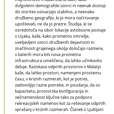
dolgoletni demografski vzorci in neenak dostop
do storitev ustvarjajo stabilno, a neenako
družbeno geografijo, ki jo mora načrtovanje
upoštevati, ne da jo prezre. Študija, ki se
osredotoča na izbor lokacije avtobusne postaje
v Uşaku, kaže, kako prometno omrežje,
uveljavljeni vzorci družbenih dejavnosti in
značilnosti grajenega okolja določajo razmere,
v katerih mora biti nova prometna
infrastruktura umeščena, da lahko učinkovito
deluje. Raziskava odprtih prostorov v Malatyi
kaže, da lahko prostori, namenjeni prostemu
času, v kriznih razmerah, kot je potres,
zadovoljijo razne potrebe, in poudarja, da so
kapaciteta, prostorska konfiguracija in
večnamenskost ključne tako za podporo
rekreacijskih namenov kot za reševanje odprtih
vprašanj v kriznih razmerah. Članek o Ljubljani