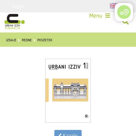
Login
Menu
IZDAJE
REDNE
POVZETEK
Kazalo