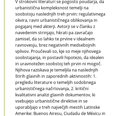
V strokovni literaturi se pogosto poudarja, da
urbanistična kompleksnost temelji na
soobstoju naslednjih treh prvin: regulativnega
okvira, ravni urbanističnega oblikovanja in
pogajanj med akterji. Avtorji se v članku z
navedenim strinjajo, hkrati pa zavračajo
zamisel, da so lahko te prvine v idealnem
ravnovesju, brez negativnih medsebojnih
vplivov. Proučevali so, kje so meje njihovega
soobstajanja, in postavili hipotezo, da idealen
in uravnotežen soobstoj teh prvin ni mogoč.
Njihova raziskava je temeljila na naslednjih
štirih glavnih in zaporednih aktivnostih: 1.
pregledu literature o temeljih sodobnega
urbanističnega načrtovanja, 2. kritični
kvalitativni analizi glavnih dokumentov, ki
vsebujejo urbanistične direktive in se
uporabljajo v treh največjih mestih Latinske
Amerike: Buenos Airesu, Ciudadu de Méxicu in