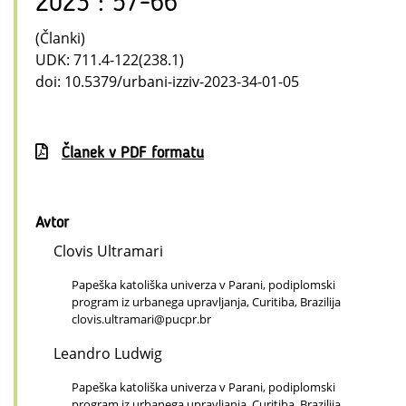
2023 : 57-66
(Članki)
UDK: 711.4-122(238.1)
doi: 10.5379/urbani-izziv-2023-34-01-05
Članek v PDF formatu
Avtor
Clovis Ultramari
Papeška katoliška univerza v Parani, podiplomski
program iz urbanega upravljanja, Curitiba, Brazilija
clovis.ultramari@pucpr.br
Leandro Ludwig
Papeška katoliška univerza v Parani, podiplomski
program iz urbanega upravljanja, Curitiba, Brazilija