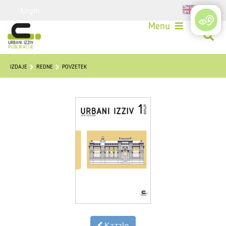
Login
Menu
IZDAJE
REDNE
POVZETEK
Kazalo