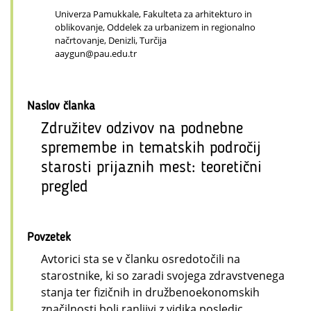
Univerza Pamukkale, Fakulteta za arhitekturo in
oblikovanje, Oddelek za urbanizem in regionalno
načrtovanje, Denizli, Turčija
aaygun@pau.edu.tr
Naslov članka
Združitev odzivov na podnebne
spremembe in tematskih področij
starosti prijaznih mest: teoretični
pregled
Povzetek
Avtorici sta se v članku osredotočili na
starostnike, ki so zaradi svojega zdravstvenega
stanja ter fizičnih in družbenoekonomskih
značilnosti bolj ranljivi z vidika posledic