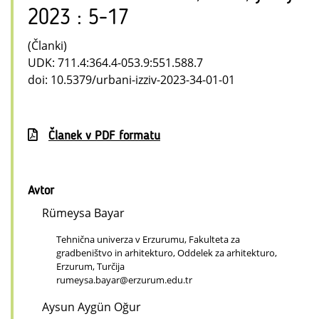
2023 : 5-17
(Članki)
UDK: 711.4:364.4-053.9:551.588.7
doi: 10.5379/urbani-izziv-2023-34-01-01
Članek v PDF formatu
Avtor
Rümeysa Bayar
Tehnična univerza v Erzurumu, Fakulteta za
gradbeništvo in arhitekturo, Oddelek za arhitekturo,
Erzurum, Turčija
rumeysa.bayar@erzurum.edu.tr
Aysun Aygün Oğur