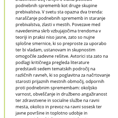
podnebnih sprememb kot druge skupine
prebivalstva. V svetu sta opazna dva trenda:
naraščanje podnebnih sprememb in staranje
prebivalstva, zlasti v mestih. Povezave med
navedenima skrb vzbujajočima trendoma v
teoriji in praksi niso jasne, zato so nujne
splošne smernice, ki so preproste za uporabo
ter bi vladam, ustanovam in skupnostim
omogočile zadevne rešitve. Avtorici sta zato na
podlagi kritičnega pregleda literature
predstavili sedem tematskih področij na
različnih ravneh, ki so poglavitna za načrtovanje
starosti prijaznih mestnih območij, odpornih
proti podnebnim spremembam: okoljsko
varnost, obveščanje in družbeno angažiranost
ter zdravstvene in socialne službe na ravni
mesta, okolico in prevoz na ravni sosesk ter
javne površine in toplotno udobje in