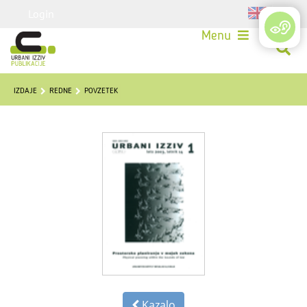
Login
Menu
IZDAJE
REDNE
POVZETEK
Kazalo