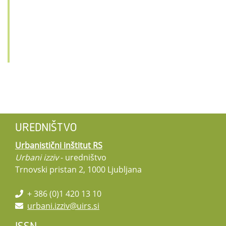
UREDNIŠTVO
Urbanistični inštitut RS
Urbani izziv
- uredništvo
Trnovski pristan 2, 1000 Ljubljana
+ 386 (0)1 420 13 10
urbani.izziv@uirs.si