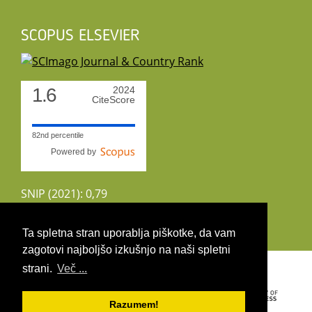
SCOPUS ELSEVIER
1.6
2024
CiteScore
82nd percentile
Powered by
SNIP (2021): 0,79
CiteScoreTracker (2022): 1,8
Ta spletna stran uporablja piškotke, da vam
zagotovi najboljšo izkušnjo na naši spletni
Copyright 2026 by UIRS
strani.
Več ...
Razumem!