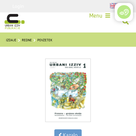
Login
Menu
IZDAJE
REDNE
POVZETEK
Kazalo