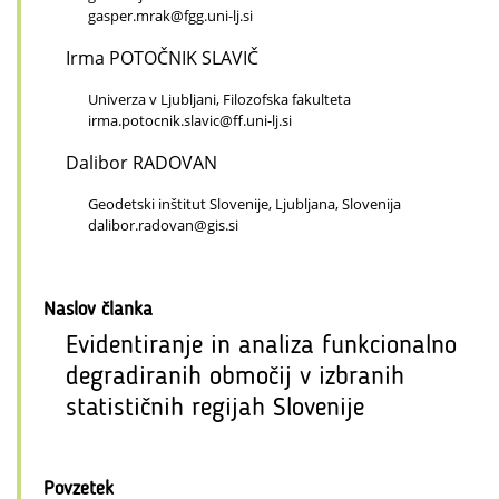
gasper.mrak@fgg.uni-lj.si
Irma POTOČNIK SLAVIČ
Univerza v Ljubljani, Filozofska fakulteta
irma.potocnik.slavic@ff.uni-lj.si
Dalibor RADOVAN
Geodetski inštitut Slovenije, Ljubljana, Slovenija
dalibor.radovan@gis.si
Naslov članka
Evidentiranje in analiza funkcionalno
degradiranih območij v izbranih
statističnih regijah Slovenije
Povzetek