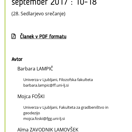
september 2017 : 10-18
(28. Sedlarjevo srečanje)
Članek v PDF formatu
Avtor
Barbara LAMPIČ
Univerza v Ljubljani, Filozofska fakulteta
barbara.lampic@ff.uni-lj.si
Mojca FOŠKI
Univerza v Ljubljani, Fakulteta za gradbeništvo in
geodezijo
mojca.foski@fgg.uni‑lj.si
Alma ZAVODNIK LAMOVŠEK