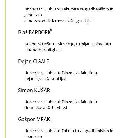
Univerza v Ljubljani, Fakulteta za gradbeništvo in
geodezijo
alma.zavodnik-lamovsek@fgg.uni-lj.si
Blaž BARBORIČ
Geodetski inštitut Slovenije, Ljubljana, Slovenija
blaz.barboric@gis.si
Dejan CIGALE
Univerza v Ljubljani, Filozofska fakulteta
dejan.cigale@ff.uni-lj.si
Simon KUŠAR
Univerza v Ljubljani, Filozofska fakulteta
simon.kusar@ff.uni-lj.si
Gašper MRAK
Univerza v Ljubljani, Fakulteta za gradbeništvo in
geodezijo