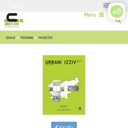
Login
Menu
IZDAJE
POSEBNE
POVZETEK
Kazalo