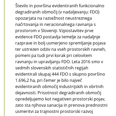
Število in površina evidentiranih funkcionalno
degradiranih območij (v nadaljevanju: FDO)
opozarjata na razsežnost neustreznega
načrtovanja in neracionalnega ravnanja s
prostorom v Sloveniji. Vzpostavitev prve
evidence FDO postavlja temelje za nadaljnje
razprave in bolj usmerjeno spremljanje pojava
ter ustrezen odziv na vseh prostorskih ravneh,
pomeni pa tudi prvi korak pri celovitem
ravnanju in upravljanju FDO. Leta 2016 smo v
sedmih slovenskih statističnih regijah
evidentirali skupaj 444 FDO s skupno površino
1.696,2 ha, pri čemer je bilo največ
evidentiranih območij industrijskih in obrtnih
dejavnosti. Prisotnost degradiranih območij
opredeljujemo kot negativen prostorski pojav,
zato sta njihova sanacija in prenova prednostni
usmeritvi za trajnostni prostorski razvoj