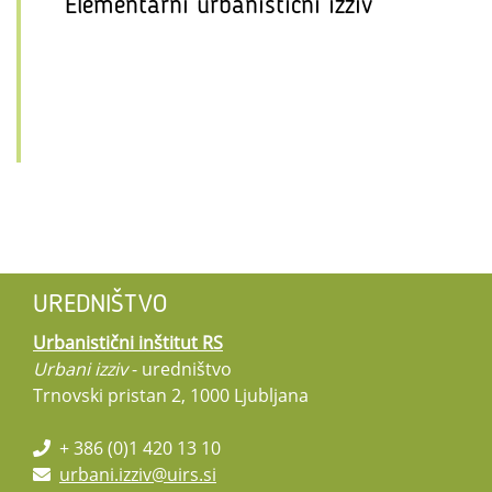
Elementarni urbanistični izziv
UREDNIŠTVO
Urbanistični inštitut RS
Urbani izziv
- uredništvo
Trnovski pristan 2, 1000 Ljubljana
+ 386 (0)1 420 13 10
urbani.izziv@uirs.si