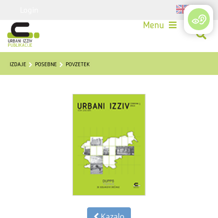
Login
Menu
IZDAJE
POSEBNE
POVZETEK
Kazalo