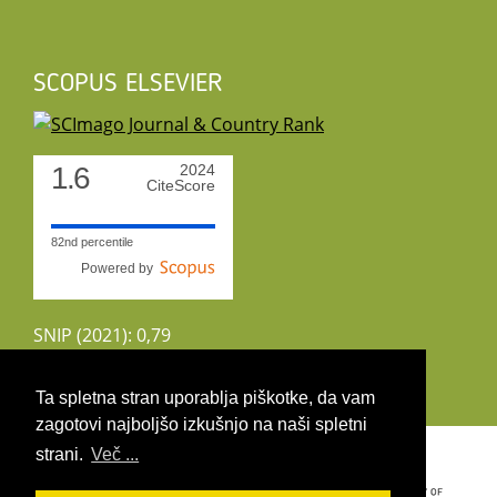
SCOPUS ELSEVIER
1.6
2024
CiteScore
82nd percentile
Powered by
SNIP (2021): 0,79
CiteScoreTracker (2022): 1,8
Ta spletna stran uporablja piškotke, da vam
zagotovi najboljšo izkušnjo na naši spletni
Copyright 2026 by UIRS
strani.
Več ...