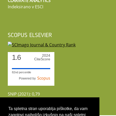
CLARIVATE ANALYTICS
Indeksirano v ESCI
SCOPUS ELSEVIER
1.6
2024
CiteScore
82nd percentile
Powered by
SNIP (2021): 0,79
CiteScoreTracker (2022): 1,8
Ta spletna stran uporablja piškotke, da vam
zagotovi najboljšo izkušnjo na naši spletni