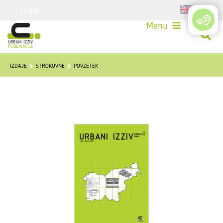
Login
Menu
IZDAJE
STROKOVNE
POVZETEK