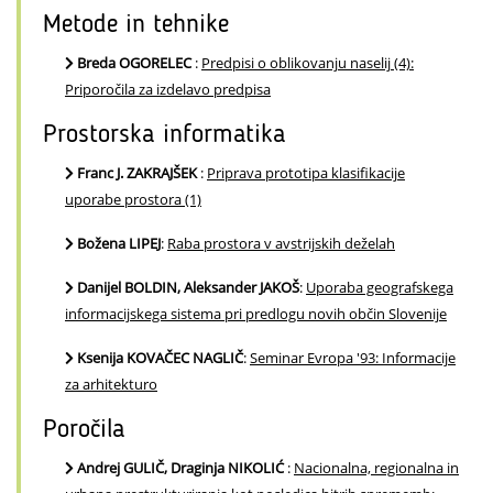
Metode in tehnike
Breda OGORELEC
:
Predpisi o oblikovanju naselij (4):
Priporočila za izdelavo predpisa
Prostorska informatika
Franc J. ZAKRAJŠEK
:
Priprava prototipa klasifikacije
uporabe prostora (1)
Božena LIPEJ
:
Raba prostora v avstrijskih deželah
Danijel BOLDIN, Aleksander JAKOŠ
:
Uporaba geografskega
informacijskega sistema pri predlogu novih občin Slovenije
Ksenija KOVAČEC NAGLIČ
:
Seminar Evropa '93: Informacije
za arhitekturo
Poročila
Andrej GULIČ, Draginja NIKOLIĆ
:
Nacionalna, regionalna in