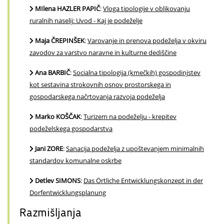
MIlena HAZLER PAPIČ
:
Vloga tipologije v oblikovanju
ruralnih naselij: Uvod - Kaj je podeželje
Maja ČREPINŠEK
:
Varovanje in prenova podeželja v okviru
zavodov za varstvo naravne in kulturne dediščine
Ana BARBIČ
:
Socialna tipologija (kmečkih) gospodinjstev
kot sestavina strokovnih osnov prostorskega in
gospodarskega načrtovanja razvoja podeželja
Marko KOŠČAK
:
Turizem na podeželju - krepitev
podeželskega gospodarstva
Jani ZORE
:
Sanacija podeželja z upoštevanjem minimalnih
standardov komunalne oskrbe
Detlev SIMONS
:
Das Örtliche Entwicklungskonzept in der
Dorfentwicklungsplanung
Razmišljanja