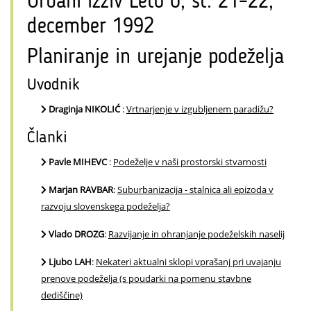
Urbani izziv Leto 0, št. 21–22,
december 1992
Planiranje in urejanje podeželja
Uvodnik
Draginja NIKOLIĆ
:
Vrtnarjenje v izgubljenem paradižu?
Članki
Pavle MIHEVC
:
Podeželje v naši prostorski stvarnosti
Marjan RAVBAR
:
Suburbanizacija - stalnica ali epizoda v
razvoju slovenskega podeželja?
Vlado DROZG
:
Razvijanje in ohranjanje podeželskih naselij
Ljubo LAH
:
Nekateri aktualni sklopi vprašanj pri uvajanju
prenove podeželja (s poudarki na pomenu stavbne
dediščine)