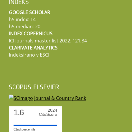
INDEKS
GOOGLE SCHOLAR
h5-index: 14
h5-median: 20
INDEX COPERNICUS
ICI Journals master list 2022: 121,34
CLARIVATE ANALYTICS
Indeksirano v ESCI
SCOPUS ELSEVIER
1.6
2024
CiteScore
82nd percentile