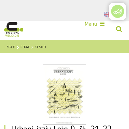
Login
Menu
IZDAJE
REDNE
KAZALO