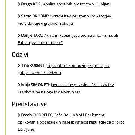
Drago KOS
:
Analiza socialnih prostorov v Ljubljani
Samo DROBNE
:
Opredelitev nekaterih indikatorjev
individuacije v grajenem okolju
Danjiel JARC
:
Akma in Fabianijeva teorija urbanizma: ali
Fabianijev "minimalizem"
Odzivi
Tine KURENT
:
Trije antični kompozicijski principi v
ljubljanskem urbanizmu
Maja SIMONETI
:
Javne zelene površine: Predstavitev
raziskovalne naloge in delovnih tez
Predstavitve
Breda OGORELEC, Saša DALLA VALLE
:
Elementi
oblikovanja podeželskih naselij: Katalog regulacije za okolico
Ljubljane