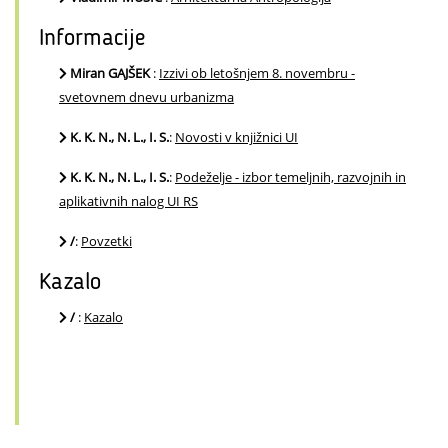
Informacije
Miran GAJŠEK
:
Izzivi ob letošnjem 8. novembru -
svetovnem dnevu urbanizma
K. K. N., N. L., I. S.
:
Novosti v knjižnici UI
K. K. N., N. L., I. S.
:
Podeželje - izbor temeljnih, razvojnih in
aplikativnih nalog UI RS
/
:
Povzetki
Kazalo
/
:
Kazalo