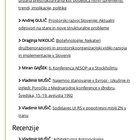
urbana prestrukturiranja kot posledica hitrih sprememb:
trendi, implikacije, politike
Andrej GULIČ
:
Prostorski razvoj Slovenije: Aktualni
odgovori na stare in nove strukturalne probleme
Draginja NIKOLIĆ
:
Biotehnologije: Nekateri
družbenorazvojni in prostorskoorganizacijski vidiki razvoja
in implementacije v Sloveniji
Miran GAJŠEK
:
6. Konferenca AESOP-a v Stockholmu
Vladimir MUŠIČ
:
Najemno stanovanje v Evropi - Izkušnje in
izgledi: Poročilo z Mednarodne konference v Ørebru,
Švedska, 15.-19. avgusta 1992
Vladimir MUŠIČ
:
Sodelavec UI RS v popotresni misiji ZN v
Iranu
Recenzije
Vladimir MUŠIČ
:
Arhitekturna Antropologija