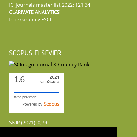
ICI Journals master list 2022: 121,34
CLARIVATE ANALYTICS
Indeksirano v ESCI
SCOPUS ELSEVIER
1.6
2024
CiteScore
82nd percentile
Powered by
SNIP (2021): 0,79
CiteScoreTracker (2022): 1,8