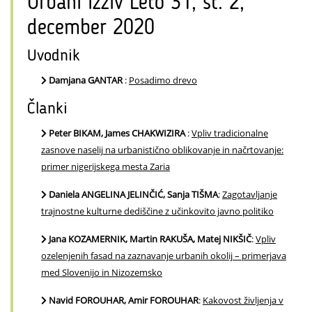
Urbani izziv Leto 31, št. 2,
december 2020
Uvodnik
Damjana GANTAR
:
Posadimo drevo
Članki
Peter BIKAM, James CHAKWIZIRA
:
Vpliv tradicionalne
zasnove naselij na urbanistično oblikovanje in načrtovanje:
primer nigerijskega mesta Zaria
Daniela ANGELINA JELINČIĆ, Sanja TIŠMA
:
Zagotavljanje
trajnostne kulturne dediščine z učinkovito javno politiko
Jana KOZAMERNIK, Martin RAKUŠA, Matej NIKŠIČ
:
Vpliv
ozelenjenih fasad na zaznavanje urbanih okolij – primerjava
med Slovenijo in Nizozemsko
Navid FOROUHAR, Amir FOROUHAR
:
Kakovost življenja v