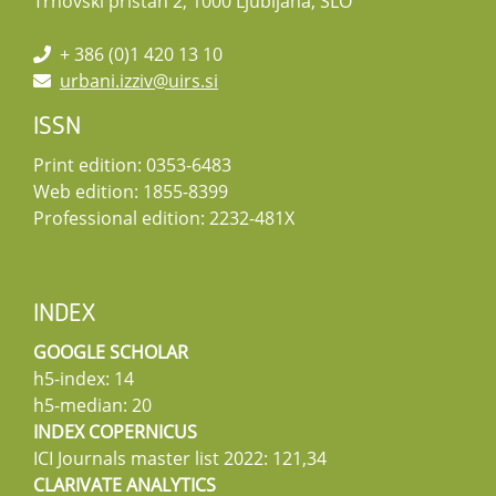
Trnovski pristan 2, 1000 Ljubljana, SLO
+ 386 (0)1 420 13 10
urbani.izziv@uirs.si
ISSN
Print edition: 0353-6483
Web edition: 1855-8399
Professional edition: 2232-481X
INDEX
GOOGLE SCHOLAR
h5-index: 14
h5-median: 20
INDEX COPERNICUS
ICI Journals master list 2022: 121,34
CLARIVATE ANALYTICS