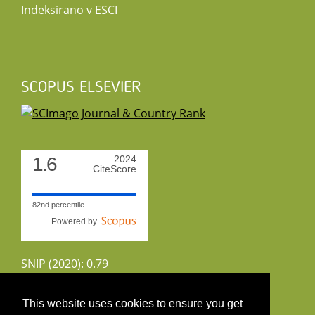
Indeksirano v ESCI
SCOPUS ELSEVIER
1.6
2024
CiteScore
82nd percentile
Powered by
SNIP (2020): 0.79
CiteScoreTracker (2022): 1.8
This website uses cookies to ensure you get