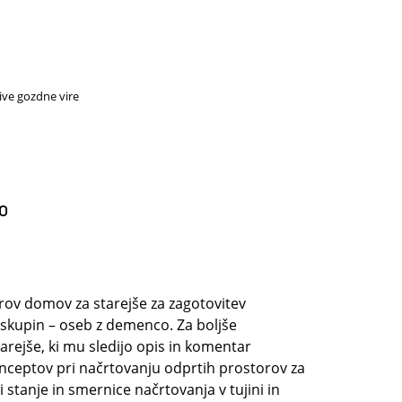
ive gozdne vire
o
rov domov za starejše za zagotovitev
h skupin – oseb z demenco. Za boljše
rejše, ki mu sledijo opis in komentar
onceptov pri načrtovanju odprtih prostorov za
stanje in smernice načrtovanja v tujini in