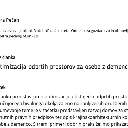
tra Pečan
Univerza v Ljubljani, Biotehniška fakulteta, Oddelek za gozdarstvo in obnovlj
petra.pecan@bf.uni-lj.si
v članka
timizacija odprtih prostorov za osebe z demenc
tek
lanku predstavljamo optimizacijo obstoječih odprtih prosto
jučujočega bivalnega okolja za eno najranljivejših družbeni
umevanje teme je v začetku predstavljen razvoj domov za sta
nutnih pravnih predpisov ter opis krajinskoarhitekturnih k
be z demenco. S tremi primeri dobrih praks želimo prikazati 