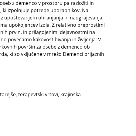
 oseb z demenco v prostoru pa razložiti in
ki izpolnjuje potrebe uporabnikov. Na
a z upoštevanjem ohranjanja in nadgrajevanja
ma upokojencev Izola. Z relativno preprostimi
znih prvin, in prilagojenimi dejavnostmi na
 povečamo kakovost bivanja in življenja. V
parkovnih površin za osebe z demenco ob
a, ki so vključene v mrežo Demenci prijaznih
rejše, terapevtski vrtovi, krajinska