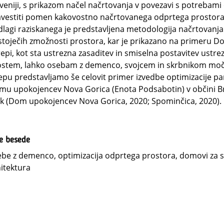
veniji, s prikazom načel načrtovanja v povezavi s potrebami
vestiti pomen kakovostno načrtovanega odprtega prostora, 
lagi raziskanega je predstavljena metodologija načrtovanj
toječih zmožnosti prostora, kar je prikazano na primeru Do
epi, kot sta ustrezna zasaditev in smiselna postavitev ustre
stem, lahko osebam z demenco, svojcem in skrbnikom močno
epu predstavljamo še celovit primer izvedbe optimizacije 
u upokojencev Nova Gorica (Enota Podsabotin) v občini Brd
k (Dom upokojencev Nova Gorica, 2020; Spominčica, 2020).
ne besede
be z demenco, optimizacija odprtega prostora, domovi za sta
itektura