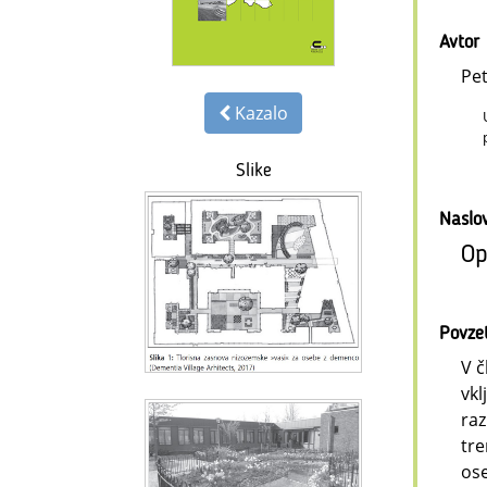
Avtor
Pe
Kazalo
Slike
Naslo
Op
Povze
V č
vkl
raz
tre
ose