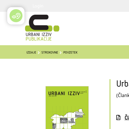
Login
IZDAJE
STROKOVNE
POVZETEK
Urb
(Člank
Č