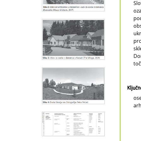
Slo
oza
pod
obs
ukr
pro
skl
Dom
toč
Ključ
ose
arh