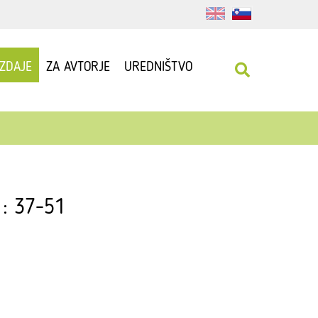
IZDAJE
ZA AVTORJE
UREDNIŠTVO
 : 37-51