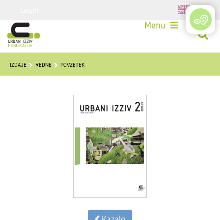
Login
Menu
IZDAJE
REDNE
POVZETEK
Kazalo