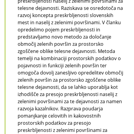
preskrbljenosti naselij z zelenimi površinami za
telesne dejavnosti. Raziskava se osredotoča na
razvoj koncepta preskrbljenosti slovenskih
mest in naselij z zelenimi površinami. V članku
opredelimo pojem preskrbljenosti in
predstavljamo novo metodo za določanje
območij zelenih površin za prostorsko
zgoščene oblike telesne dejavnosti. Metoda
temelji na kombinaciji prostorskih podatkov o
pojavnosti in funkciji zelenih površin ter
omogoča dovolj zanesljivo opredelitev območij
zelenih površin za prostorsko zgoščene oblike
telesne dejavnosti, da se lahko uporablja kot
izhodišče za presojo preskrbljenosti naselij z
zelenimi površinami za te dejavnosti za namen
razvoja kazalnikov. Razprava poudarja
pomanjkanje celovitih in kakovostnih
prostorskih podatkov za presojo
preskrbljenosti z zelenimi površinami za