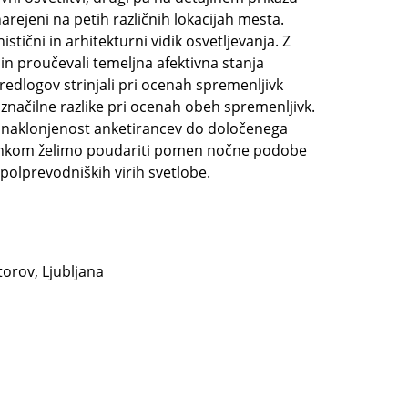
arejeni na petih različnih lokacijah mesta.
tični in arhitekturni vidik osvetljevanja. Z
in proučevali temeljna afektivna stanja
predlogov strinjali pri ocenah spremenljivk
značilne razlike pri ocenah obeh spremenljivk.
e naklonjenost anketirancev do določenega
člankom želimo poudariti pomen nočne podobe
a polprevodniških virih svetlobe.
orov, Ljubljana