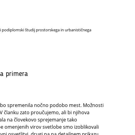
rni podiplomski študij prostorskega in urbanističnega
ja primera
be bo spremenila nočno podobo mest. Možnosti
 članku zato proučujemo, ali bi njihova
ivala na človekovo sprejemanje tako
e omenjenih virov svetlobe smo izoblikovali
vni osvetlitvi, drugi pa na detajlnem prikazu