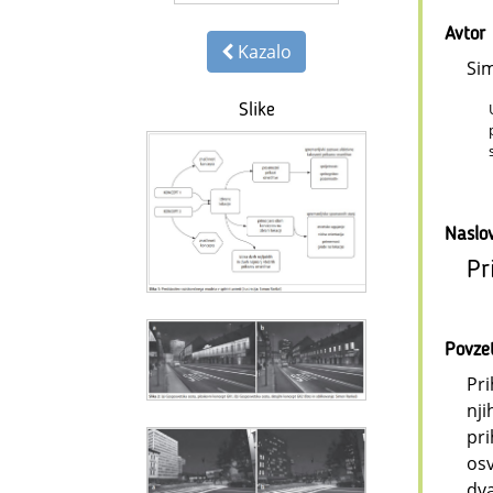
Avtor
Kazalo
Si
Slike
Naslo
Pr
Povze
Pri
nji
pri
osv
dva