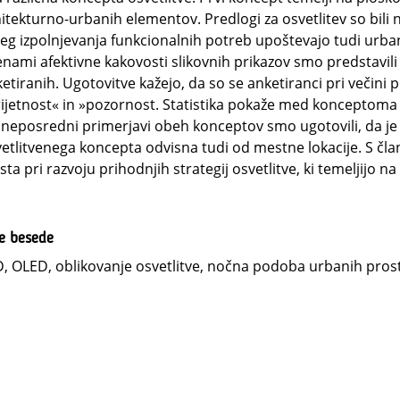
itekturno-urbanih elementov. Predlogi za osvetlitev so bili n
eg izpolnjevanja funkcionalnih potreb upoštevajo tudi urbanis
nami afektivne kakovosti slikovnih prikazov smo predstavili 
etiranih. Ugotovitve kažejo, da so se anketiranci pri večini 
ijetnost« in »pozornost. Statistika pokaže med konceptoma 
 neposredni primerjavi obeh konceptov smo ugotovili, da j
etlitvenega koncepta odvisna tudi od mestne lokacije. S 
ta pri razvoju prihodnjih strategij osvetlitve, ki temeljijo n
ne besede
, OLED, oblikovanje osvetlitve, nočna podoba urbanih prost