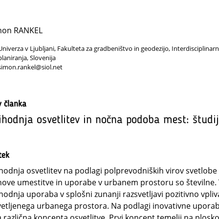
mon RANKEL
Univerza v Ljubljani, Fakulteta za gradbeništvo in geodezijo, Interdisciplina
planiranja, Slovenija
simon.rankel@siol.net
v članka
ihodnja osvetlitev in nočna podoba mest: študi
tek
hodnja osvetlitev na podlagi polprevodniških virov svetlo
hove umestitve in uporabe v urbanem prostoru so številne. V
hodnja uporaba v splošni zunanji razsvetljavi pozitivno vpl
etljenega urbanega prostora. Na podlagi inovativne uporab
 različna koncepta osvetlitve. Prvi koncept temelji na plosko