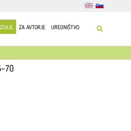
IZDAJE
ZA AVTORJE
UREDNIŠTVO
56–70