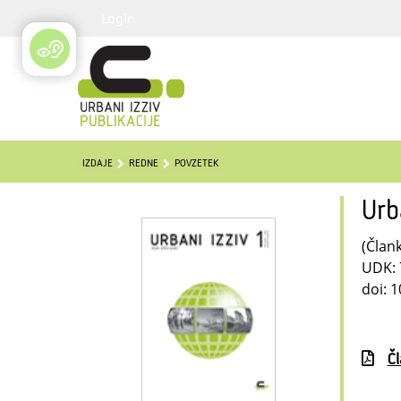
Login
IZDAJE
REDNE
POVZETEK
Urb
(Člank
UDK: 
doi: 
Č