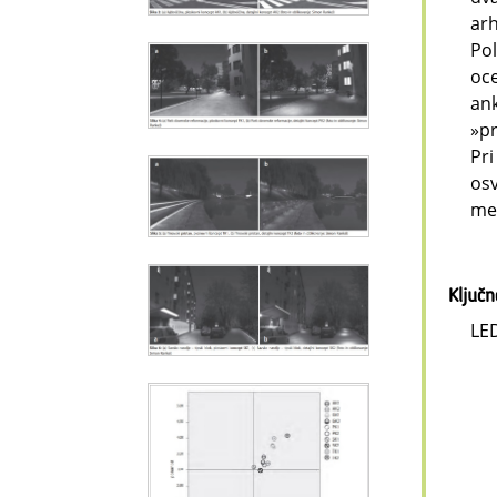
arh
Pol
oce
ank
»pr
Pri
osv
mes
Ključ
LED