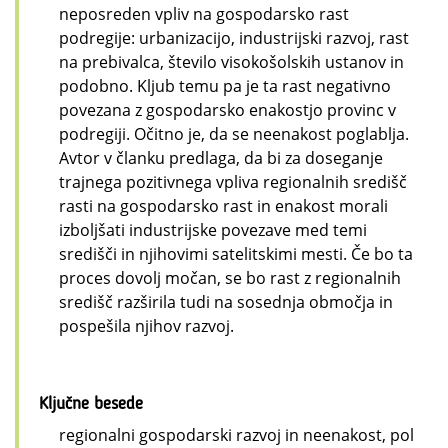
neposreden vpliv na gospodarsko rast
podregije: urbanizacijo, industrijski razvoj, rast
na prebivalca, število visokošolskih ustanov in
podobno. Kljub temu pa je ta rast negativno
povezana z gospodarsko enakostjo provinc v
podregiji. Očitno je, da se neenakost poglablja.
Avtor v članku predlaga, da bi za doseganje
trajnega pozitivnega vpliva regionalnih središč
rasti na gospodarsko rast in enakost morali
izboljšati industrijske povezave med temi
središči in njihovimi satelitskimi mesti. Če bo ta
proces dovolj močan, se bo rast z regionalnih
središč razširila tudi na sosednja območja in
pospešila njihov razvoj.
Ključne besede
regionalni gospodarski razvoj in neenakost, pol