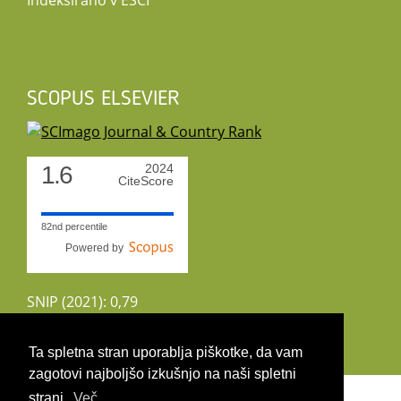
Indeksirano v ESCI
SCOPUS ELSEVIER
1.6
2024
CiteScore
82nd percentile
Powered by
SNIP (2021): 0,79
CiteScoreTracker (2022): 1,8
Ta spletna stran uporablja piškotke, da vam
zagotovi najboljšo izkušnjo na naši spletni
Copyright 2026 by UIRS
strani.
Več ...