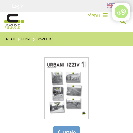
Login
Menu
IZDAJE
REDNE
POVZETEK
Kazalo