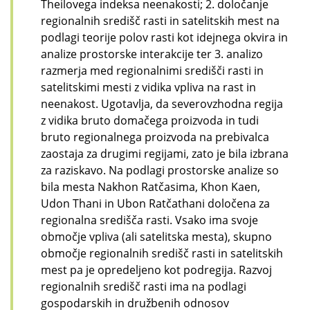
Theilovega indeksa neenakosti; 2. določanje
regionalnih središč rasti in satelitskih mest na
podlagi teorije polov rasti kot idejnega okvira in
analize prostorske interakcije ter 3. analizo
razmerja med regionalnimi središči rasti in
satelitskimi mesti z vidika vpliva na rast in
neenakost. Ugotavlja, da severovzhodna regija
z vidika bruto domačega proizvoda in tudi
bruto regionalnega proizvoda na prebivalca
zaostaja za drugimi regijami, zato je bila izbrana
za raziskavo. Na podlagi prostorske analize so
bila mesta Nakhon Ratčasima, Khon Kaen,
Udon Thani in Ubon Ratčathani določena za
regionalna središča rasti. Vsako ima svoje
območje vpliva (ali satelitska mesta), skupno
območje regionalnih središč rasti in satelitskih
mest pa je opredeljeno kot podregija. Razvoj
regionalnih središč rasti ima na podlagi
gospodarskih in družbenih odnosov