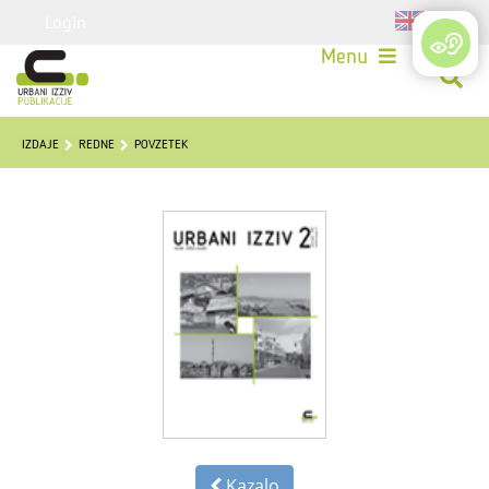
Login
Menu
IZDAJE
REDNE
POVZETEK
Kazalo