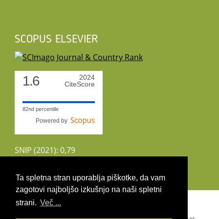
SCOPUS ELSEVIER
1.6
2024
CiteScore
82nd percentile
Powered by
SNIP (2021): 0,79
CiteScoreTracker (2022): 1,8
Ta spletna stran uporablja piškotke, da vam
zagotovi najboljšo izkušnjo na naši spletni
Copyright 2026 by UIRS
strani.
Več ...