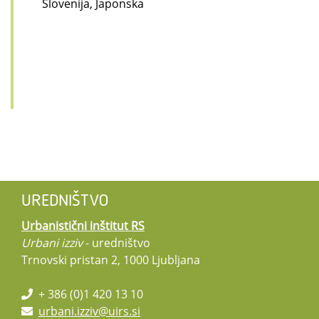
Slovenija, Japonska
UREDNIŠTVO
Urbanistični inštitut RS
Urbani izziv
- uredništvo
Trnovski pristan 2, 1000 Ljubljana
+ 386 (0)1 420 13 10
urbani.izziv@uirs.si