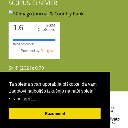
SCOPUS ELSEVIER
1.6
2024
CiteScore
82nd percentile
Powered by
SNIP (2021): 0,79
CiteScoreTracker (2022): 1,8
Ta spletna stran uporablja piškotke, da vam
zagotovi najboljšo izkušnjo na naši spletni
Copyright 2026 by UIRS
strani.
Več ...
Razumem!