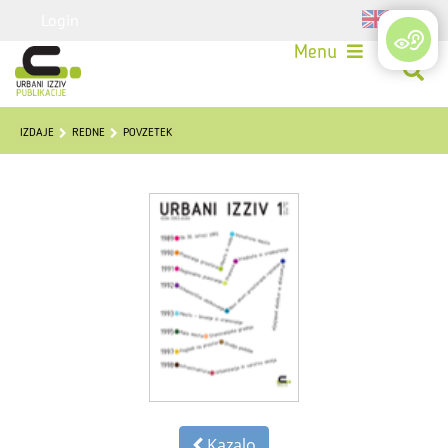
Login
Menu
IZDAJE
REDNE
POVZETEK
Kazalo