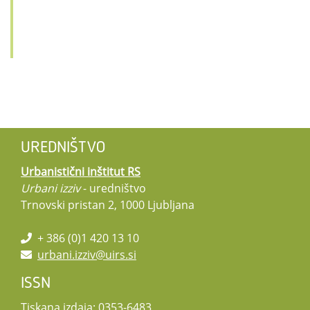
UREDNIŠTVO
Urbanistični inštitut RS
Urbani izziv
- uredništvo
Trnovski pristan 2, 1000 Ljubljana
+ 386 (0)1 420 13 10
urbani.izziv@uirs.si
ISSN
Tiskana izdaja: 0353-6483