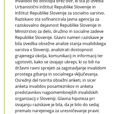
invalidov do dostopa brez ovir, ki sta jo izvedla
Urbanistični inštitut Republike Slovenije in
Inštitut Republike Slovenije za socialno varstvo.
Raziskavo sta sofinancirala Javna agencija za
raziskovalno dejavnost Republike Slovenije in
Ministrstvo za delo, družino in socialne zadeve
Republike Slovenije. Glavni namen raziskave je
bila izvedba obsežne analize stanja invalidskega
varstva v Sloveniji, analizirati dostopnost
grajenega okolja, komunikacij in informacij ter
ugotoviti, kako se izvajajo ukrepi, ki so bili na
državni ravni sprejeti za zagotavljanje invalidom
prostega gibanja in socialnega vključevanja.
Osrednji del tvorita obsežni anketi, in sicer
anketa invalidov posameznikov in anketa
predstavnkov najpomembnejših invalidskih
organizacij v Sloveniji. Glavna hipoteza pri
izvajanju raziskave je bila, da je bilo do sedaj
premalo narejenega za uresničevanje pravic