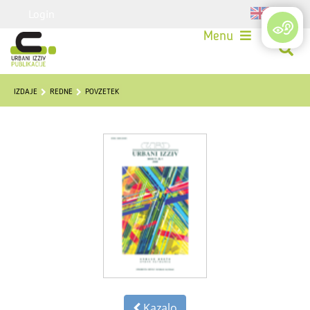
Login
Menu
IZDAJE
REDNE
POVZETEK
Kazalo