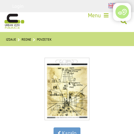
Login
Menu
IZDAJE
REDNE
POVZETEK
Kazalo