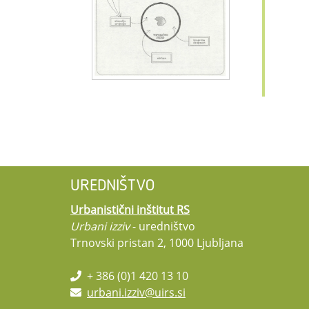
UREDNIŠTVO
Urbanistični inštitut RS
Urbani izziv
- uredništvo
Trnovski pristan 2, 1000 Ljubljana
+ 386 (0)1 420 13 10
urbani.izziv@uirs.si