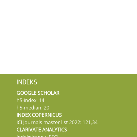
INDEKS
GOOGLE SCHOLAR
h5-index: 14
h5-median: 20
INDEX COPERNICUS
ICI Journals master list 2022: 121,34
CLARIVATE ANALYTICS