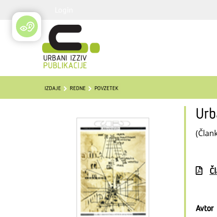
Login
IZDAJE
REDNE
POVZETEK
Urb
(Člank
Č
Avtor